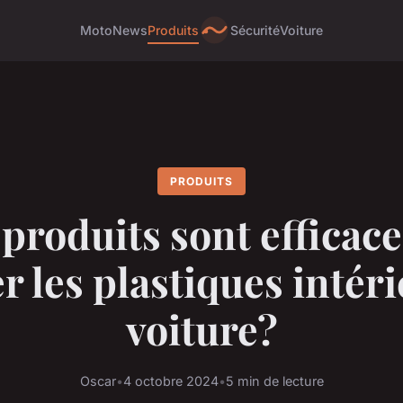
Moto
News
Produits
Sécurité
Voiture
PRODUITS
produits sont efficac
r les plastiques intér
voiture?
Oscar
•
4 octobre 2024
•
5 min de lecture