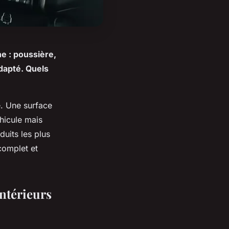
ne : poussière,
adapté. Quels
é. Une surface
hicule mais
uits les plus
 complet et
intérieurs