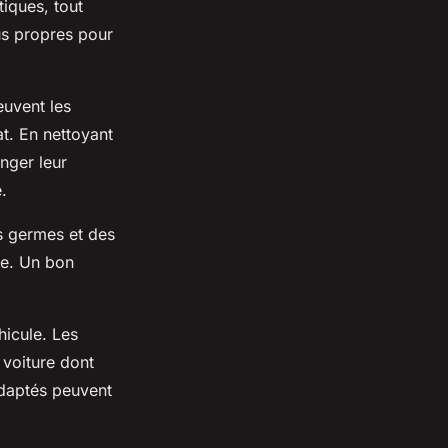
tiques, tout
us propres pour
uvent les
at. En nettoyant
nger leur
.
s germes et des
re. Un bon
hicule. Les
 voiture dont
 adaptés peuvent