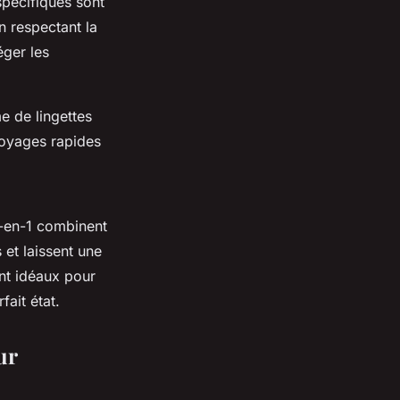
spécifiques sont
n respectant la
éger les
e de lingettes
toyages rapides
2-en-1 combinent
 et laissent une
ont idéaux pour
fait état.
ur