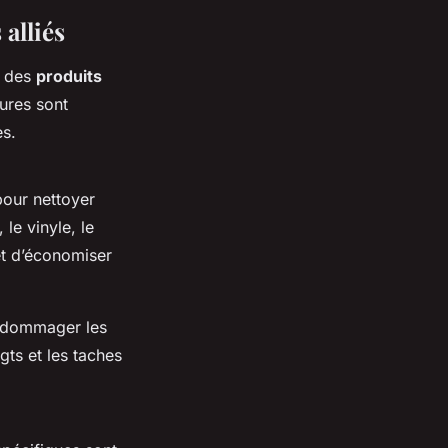
 alliés
r des
produits
ures sont
es.
pour nettoyer
, le vinyle, le
et d’économiser
endommager les
igts et les taches