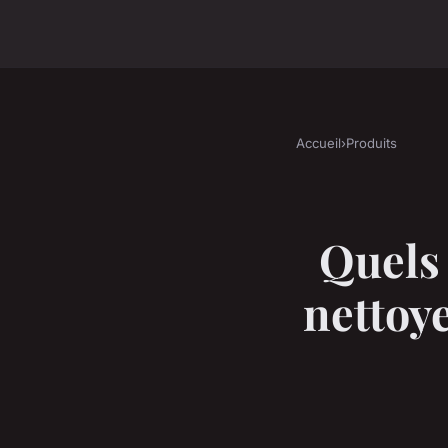
Accueil
›
Produits
Quels 
nettoye