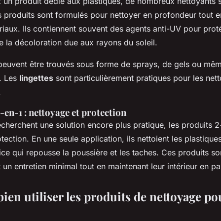
z un produit dédié aux plastiques, de nombreux nettoyants 
s produits sont formulés pour nettoyer en profondeur tout e
iaux. Ils contiennent souvent des agents anti-UV pour prot
e la décoloration due aux rayons du soleil.
peuvent être trouvés sous forme de sprays, de gels ou mêm
. Les
lingettes
sont particulièrement pratiques pour les net
.
-en-1 : nettoyage et protection
echerchent une solution encore plus pratique, les produits 
tection. En une seule application, ils nettoient les plastiques
ce qui repousse la poussière et les taches. Ces produits s
 un entretien minimal tout en maintenant leur intérieur en par
en utiliser les produits de nettoyage po