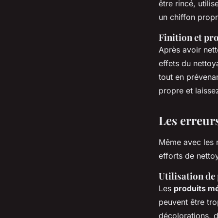
être rincé, util
un chiffon propr
Finition et pr
Après avoir net
effets du netto
tout en prévena
propre et laisse
Les erreurs
Même avec les m
efforts de netto
Utilisation de
Les
produits m
peuvent être tro
décolorations, d