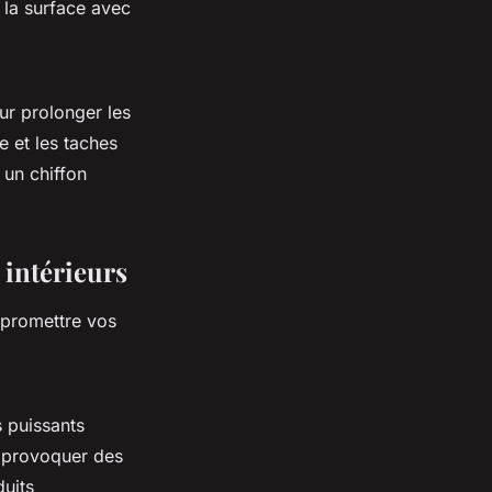
z la surface avec
ur prolonger les
e et les taches
 un chiffon
 intérieurs
mpromettre vos
 puissants
t provoquer des
duits